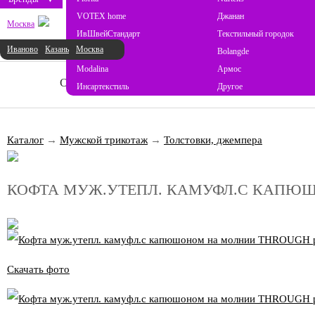
VOTEX home
Джанан
Москва
ИвШвейСтандарт
Текстильный городок
Иваново
Казань
Москва
ProSon
Bolangde
Modalina
Армос
О НАС
НОВОСТИ
КАТАЛОГ
СОТ
Инсартекстиль
Другое
Каталог
→
Мужской трикотаж
→
Толстовки, джемпера
КОФТА МУЖ.УТЕПЛ. КАМУФЛ.С КАПЮШО
Скачать фото