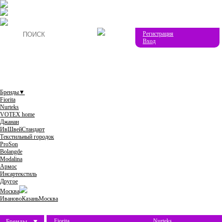
Регистрация
Вход
Бренды
▼
Fiorita
Nurteks
VOTEX home
Джанан
ИвШвейСтандарт
Текстильный городок
ProSon
Bolangde
Modalina
Армос
Инсартекстиль
Другое
Москва
Иваново
Казань
Москва
Бренды
▼
Fiorita
Nurteks