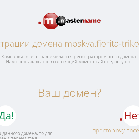
трации домена moskva.fiorita-trikot
Компания .mastername является регистратором этого домена.
Нам очень жаль, но в настоящий момент сайт недоступен.
Ваш домен?
Да!
Не
просто хочу посе
 данного домена, то для
мени перейдите в