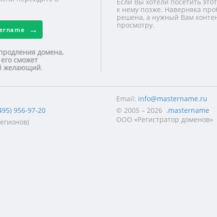
Если Вы хотели посетить этот
к нему позже. Наверняка про
решена, а нужный Вам контен
просмотру.
tername
продления домена,
 его сможет
ой желающий
.
Email:
info@mastername.ru
495) 956-97-20
© 2005 – 2026
.mastername
ООО «Регистратор доменов»
регионов)