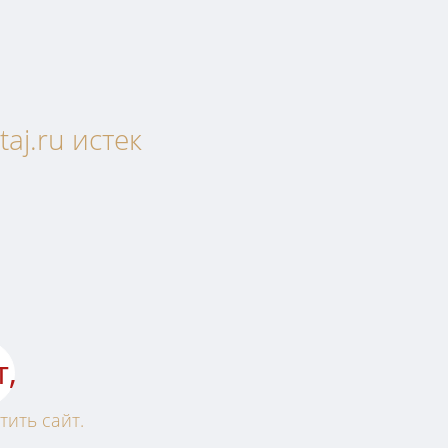
aj.ru истек
т,
тить сайт.