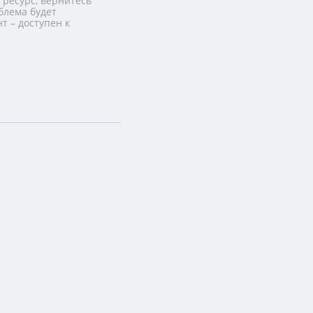
 ресурс, вернитесь
блема будет
т – доступен к