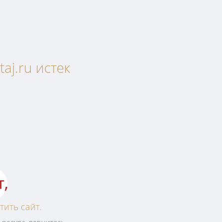
aj.ru истек
т,
тить сайт.